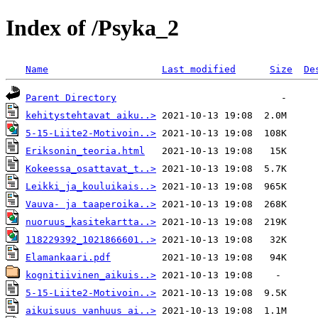
Index of /Psyka_2
Name
Last modified
Size
De
Parent Directory
kehitystehtavat aiku..>
5-15-Liite2-Motivoin..>
Eriksonin_teoria.html
Kokeessa_osattavat_t..>
Leikki_ja_kouluikais..>
Vauva- ja taaperoika..>
nuoruus_kasitekartta..>
118229392_1021866601..>
Elamankaari.pdf
kognitiivinen_aikuis..>
5-15-Liite2-Motivoin..>
aikuisuus vanhuus ai..>