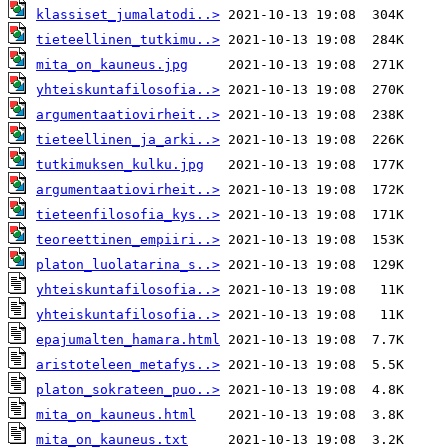
klassiset_jumalatodi..>
tieteellinen_tutkimu..>
mita_on_kauneus.jpg
yhteiskuntafilosofia..>
argumentaatiovirheit..>
tieteellinen_ja_arki..>
tutkimuksen_kulku.jpg
argumentaatiovirheit..>
tieteenfilosofia_kys..>
teoreettinen_empiiri..>
platon_luolatarina_s..>
yhteiskuntafilosofia..>
yhteiskuntafilosofia..>
epajumalten_hamara.html
aristoteleen_metafys..>
platon_sokrateen_puo..>
mita_on_kauneus.html
mita_on_kauneus.txt