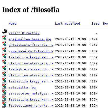
Index of /filosofia
Name
Last modified
Size
De
Parent Directory
epajumalten_hamara.jpg
yhteiskuntafilosofia..>
gros_kavelyn_filosof..>
tieteilija_kysyy_kar..>
platon_luolatarina_s..>
tiedeyhteisoissa_puh..>
platon_luolatarina_s..>
tieteilija_kysyy_kar..>
estetiikka.jpg
airstoteler_metafysi..>
tieteilija_kysyy_kar..>
tieteellinen_ja_arki..>