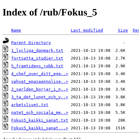
Index of /rub/Fokus_5
Name
Last modified
Size
De
Parent Directory
1_lycliga_danmark.txt
fortsatta_studier.txt
5_framtidens_jobb.txt
4_chef_over_ditt_ege..>
vahvat_epasaannolise..>
2_varlden_borjar_i_n..>
3_ta_det_lungt_och_v..>
arbetslivet.txt
natet_och_sociala_me..>
Fokus5_kaikki_sanat.txt
Fokus5_kaikki_sanat...>