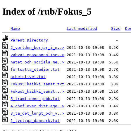
Index of /rub/Fokus_5
Name
Last modified
Size
De
Parent Directory
2_varlden_borjar_i_n..>
vahvat_epasaannolise..>
natet_och_sociala_me..>
fortsatta_studier.txt
arbetslivet.txt
Fokus5_kaikki_sanat.txt
Fokus5_kaikki_sanat...>
5_framtidens_jobb.txt
4_chef_over_ditt_ege..>
3_ta_det_lungt_och_v..>
1_lycliga_danmark.txt