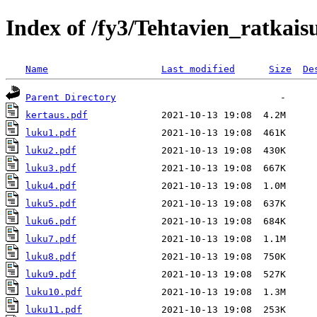
Index of /fy3/Tehtavien_ratkais
Name
Last modified
Size
De
Parent Directory
kertaus.pdf
luku1.pdf
luku2.pdf
luku3.pdf
luku4.pdf
luku5.pdf
luku6.pdf
luku7.pdf
luku8.pdf
luku9.pdf
luku10.pdf
luku11.pdf