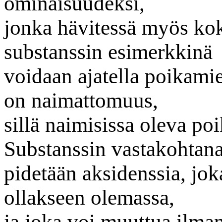
ominaisuudeksi,
jonka hävitessä myös kok
substanssin esimerkkinä
voidaan ajatella poikami
on naimattomuus,
sillä naimisissa oleva po
Substanssin vastakohtan
pidetään aksidenssia, jok
ollakseen olemassa,
ja joka voi muuttua ilman