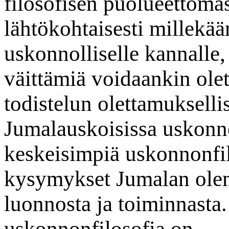
filosofisen puolueettomas
lähtökohtaisesti millekään
uskonnolliselle kannalle,
väittämiä voidaankin olet
todistelun olettamukselli
Jumalauskoisissa uskonn
keskeisimpiä uskonnonfi
kysymykset Jumalan olem
luonnosta ja toiminnasta. 
uskonnonfilosofia on