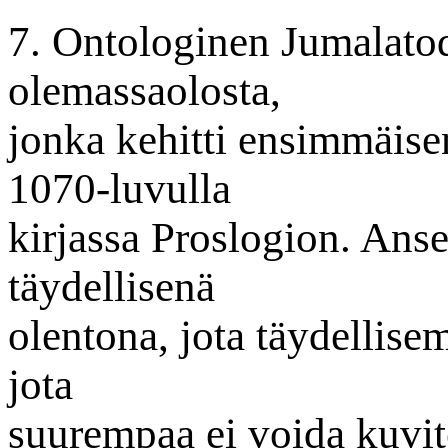
7. Ontologinen Jumalatod
olemassaolosta,
jonka kehitti ensimmäis
1070-luvulla
kirjassa Proslogion. Anse
täydellisenä
olentona, jota täydellisem
jota
suurempaa ei voida kuvite