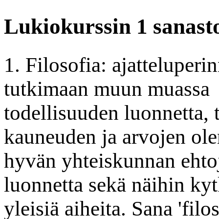
Lukiokurssin 1 sanast
1. Filosofia: ajatteluperi
tutkimaan muun muassa
todellisuuden luonnetta, t
kauneuden ja arvojen ol
hyvän yhteiskunnan ehto
luonnetta sekä näihin ky
yleisiä aiheita. Sana 'filo