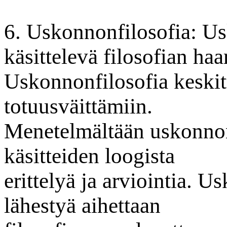
6. Uskonnonfilosofia: U
käsittelevä filosofian haa
Uskonnonfilosofia keskitt
totuusväittämiin.
Menetelmältään uskonnonf
käsitteiden loogista
erittelyä ja arviointia. U
lähestyä aihettaan