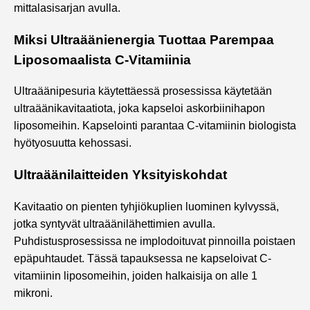
mittalasisarjan avulla.
Miksi Ultraäänienergia Tuottaa Parempaa
Liposomaalista C-Vitamiinia
Ultraäänipesuria käytettäessä prosessissa käytetään
ultraäänikavitaatiota, joka kapseloi askorbiinihapon
liposomeihin. Kapselointi parantaa C-vitamiinin biologista
hyötyosuutta kehossasi.
Ultraäänilaitteiden Yksityiskohdat
Kavitaatio on pienten tyhjiökuplien luominen kylvyssä,
jotka syntyvät ultraäänilähettimien avulla.
Puhdistusprosessissa ne implodoituvat pinnoilla poistaen
epäpuhtaudet. Tässä tapauksessa ne kapseloivat C-
vitamiinin liposomeihin, joiden halkaisija on alle 1
mikroni.