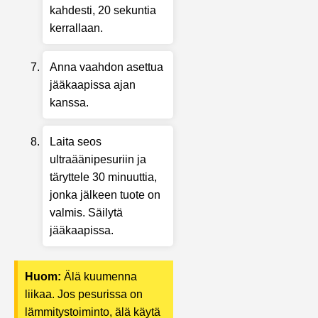
kahdesti, 20 sekuntia
kerrallaan.
Anna vaahdon asettua
jääkaapissa ajan
kanssa.
Laita seos
ultraäänipesuriin ja
täryttele 30 minuuttia,
jonka jälkeen tuote on
valmis. Säilytä
jääkaapissa.
Huom:
Älä kuumenna
liikaa. Jos pesurissa on
lämmitystoiminto, älä käytä