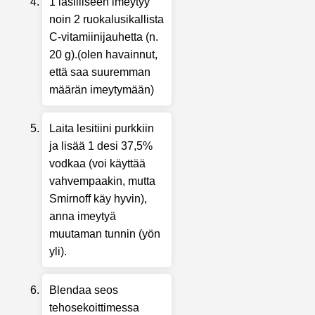
1 lasilliseen imeytyy
noin 2 ruokalusikallista
C-vitamiinijauhetta (n.
20 g).(olen havainnut,
että saa suuremman
määrän imeytymään)
Laita lesitiini purkkiin
ja lisää 1 desi 37,5%
vodkaa (voi käyttää
vahvempaakin, mutta
Smirnoff käy hyvin),
anna imeytyä
muutaman tunnin (yön
yli).
Blendaa seos
tehosekoittimessa