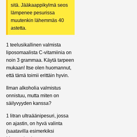
sitä. Jääkaappikylmä seos
lämpenee pesurissa
muutenkin lähemmäs 40
astetta.
1 teelusikallinen valmista
liposomaalista C-vitamiinia on
noin 3 grammaa. Käytä tarpeen
mukaan! Itse olen huomannut,
että tämä toimii erittäin hyvin.
Ilman alkoholia valmistus
onnistuu, mutta miten on
säilyvyyden kanssa?
1 litran ultraäänipesuri, jossa
on ajastin, on hyvä valinta
(saatavilla esimerkiksi